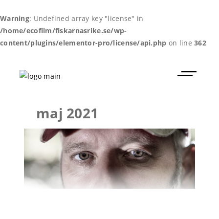
Warning
: Undefined array key "license" in
/home/ecofilm/fiskarnasrike.se/wp-
content/plugins/elementor-pro/license/api.php
on line
362
maj 2021
FALKLIND: ”DET SVÅRASTE JAG
GJORT”
1 maj, 2021
Intervju
av
fiskarnasrike