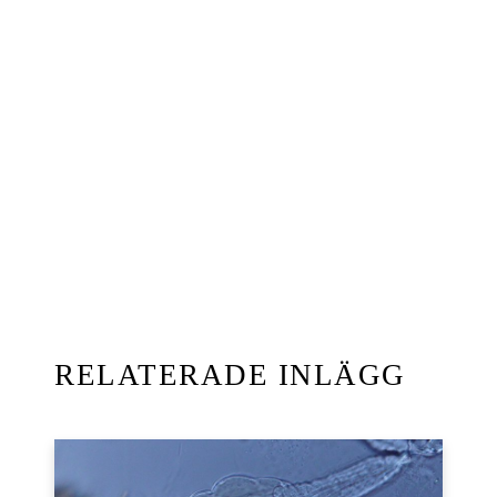
ETIKETTER
Hav
lekbeteende
Simkrabbor
Tobias Dahlén
DELA:
RELATERADE INLÄGG