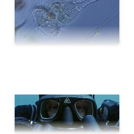
I ENDAST EN
DROPPE AV
ÖSTERSJÖN LEVER
HJULDJURET
17 juni, 2021
Film
av
fiskarnasrike