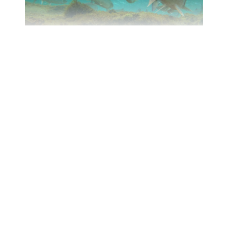
ISLANDS LAXFÖRVALTNING
TOPPAR LISTORNA
22 september, 2021
Film
av
fiskarnasrike
LÄS MER
dela