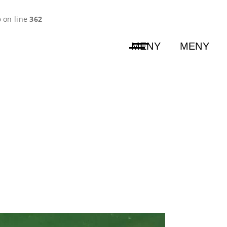
p
on line
362