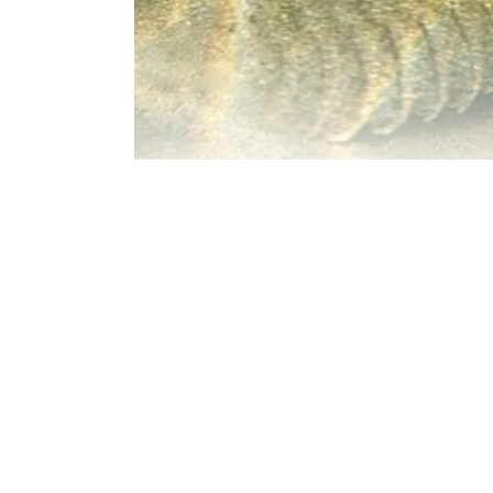
PIGGVARENS
17 september, 2021
Film
av
fiskarnas
LÄS MER
dela