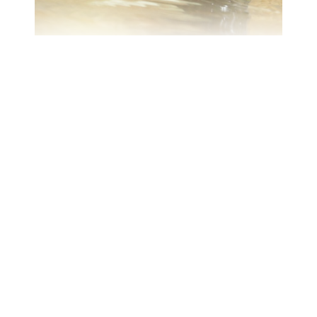
VACKRA FENOR FRÅN PJÄLTÅN
27 augusti, 2021
Film
av
fiskarnasrike
LÄS MER
dela