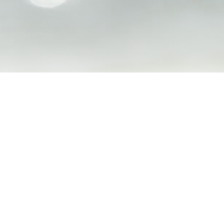
SLÄNDORNA KLÄC
ike