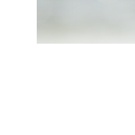
NÄR ÅSAND
1 september, 2021
Film
av
fiskarnasr
LÄS MER
dela