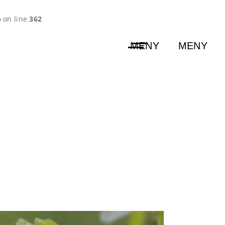
p
on line
362